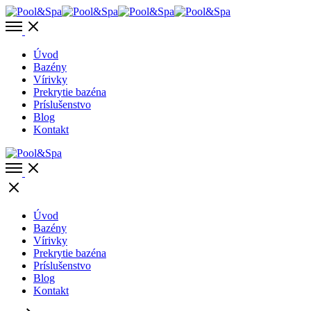
Toggle
offcanvas
area
Úvod
Bazény
Vírivky
Prekrytie bazéna
Príslušenstvo
Blog
Kontakt
Open
Menu
Close
Úvod
Bazény
Vírivky
Prekrytie bazéna
Príslušenstvo
Blog
Kontakt