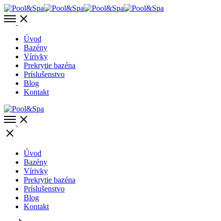
Toggle
offcanvas
area
Úvod
Bazény
Vírivky
Prekrytie bazéna
Príslušenstvo
Blog
Kontakt
Open
Menu
Close
Úvod
Bazény
Vírivky
Prekrytie bazéna
Príslušenstvo
Blog
Kontakt