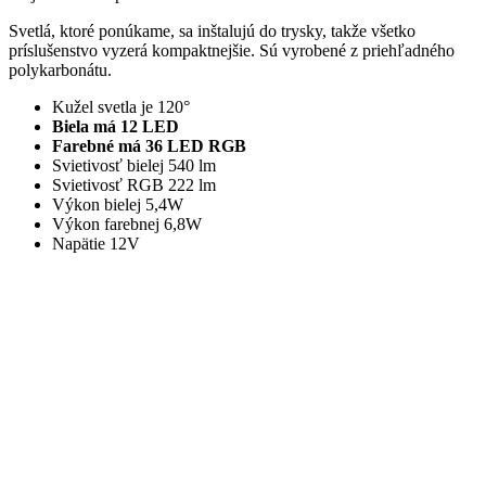
Svetlá, ktoré ponúkame, sa inštalujú do trysky, takže všetko
príslušenstvo vyzerá kompaktnejšie. Sú vyrobené z priehľadného
polykarbonátu.
Kužel svetla je 120°
Biela má 12 LED
Farebné má 36 LED RGB
Svietivosť bielej 540 lm
Svietivosť RGB 222 lm
Výkon bielej 5,4W
Výkon farebnej 6,8W
Napätie 12V